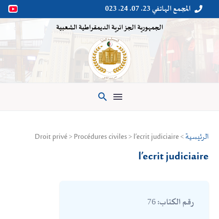
المجمع الهاتفي 23. 07. 24. 023


الجمهورية الجزائرية الديمقراطية الشعبية

الرئيسية
> Droit privé > Procédures civiles > l’ecrit judiciaire
l’ecrit judiciaire
76
رقم الكتاب: