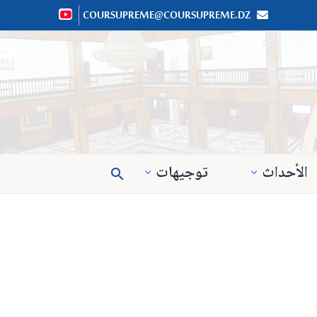
COURSUPREME@COURSUPREME.DZ


الأحداث
توجيهات
