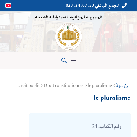
المجمع الهاتفي 23. 07. 24. 023


الجمهورية الجزائرية الديمقراطية الشعبية

الرئيسية
> Droit public > Droit constitutionnel > le pluralisme
le pluralisme
21
رقم الكتاب: