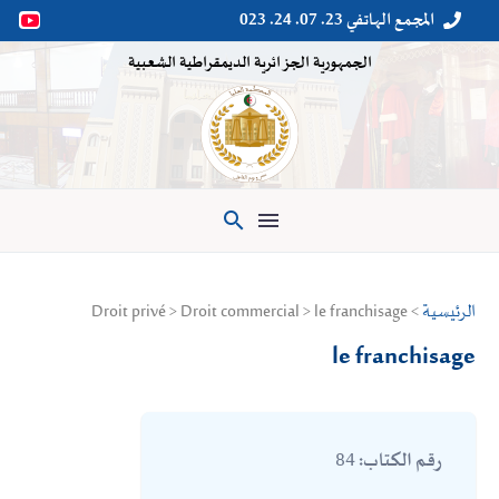
المجمع الهاتفي 23. 07. 24. 023


الجمهورية الجزائرية الديمقراطية الشعبية

الرئيسية
> Droit privé > Droit commercial > le franchisage
le franchisage
84
رقم الكتاب: