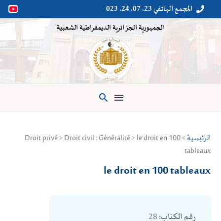
المجمع الهاتفي 23. 07. 24. 023


الجمهورية الجزائرية الديمقراطية الشعبية

الرئيسية
> Droit privé > Droit civil : Généralité > le droit en 100
tableaux
le droit en 100 tableaux
28
رقم الكتاب: