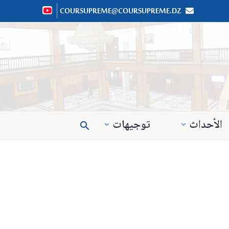
COURSUPREME@COURSUPREME.DZ


الأحداث
توجيهات
