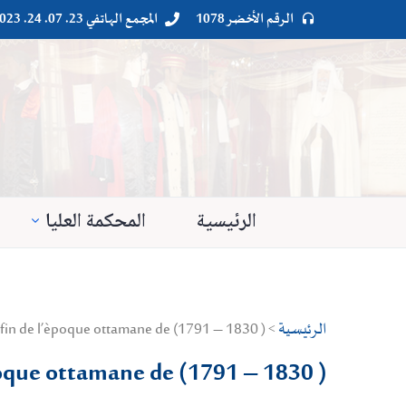
الرقم الأخضر 1078
المجمع الهاتفي 23. 07. 24. 023




الرئيسية
المحكمة العليا
الرئيسية
> Droit privé > Culture générale > L’algérois rural à la fin de l’èpoque ottamane de (1791 – 1830 )
’èpoque ottamane de (1791 – 1830 )