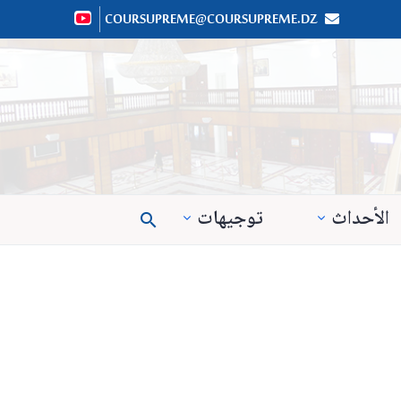
COURSUPREME@COURSUPREME.DZ


الأحداث
توجيهات
