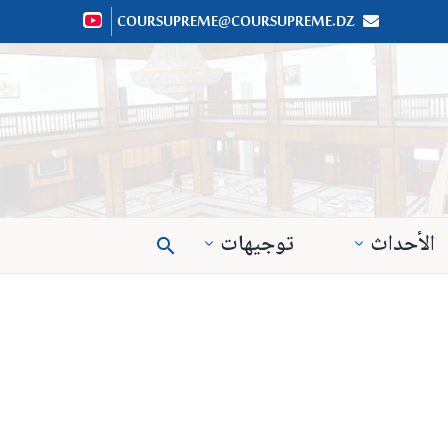
COURSUPREME@COURSUPREME.DZ


الأحداث
توجيهات
