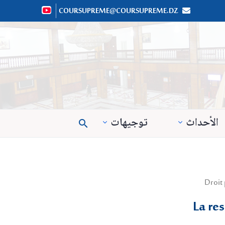
COURSUPREME@COURSUPREME.DZ


الأحداث
توجيهات

La re