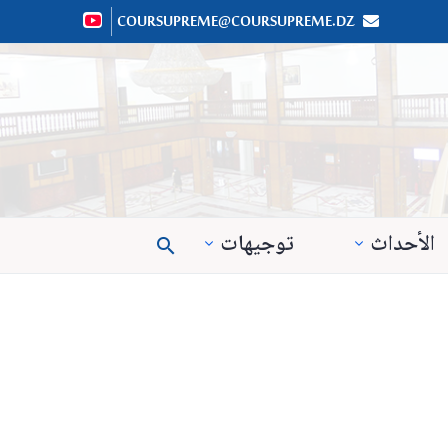
COURSUPREME@COURSUPREME.DZ


الأحداث
توجيهات
