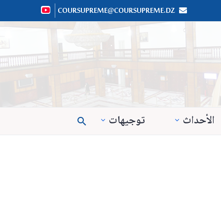
COURSUPREME@COURSUPREME.DZ


الأحداث
توجيهات
