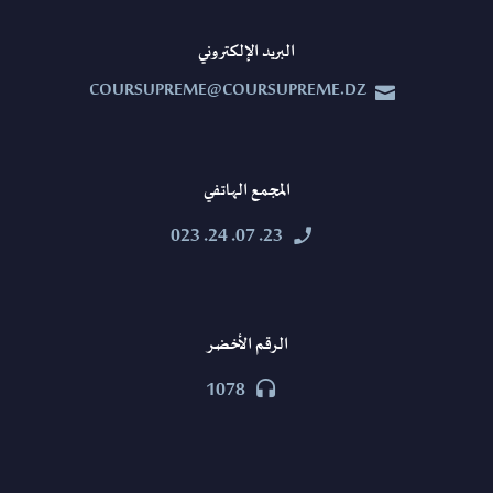
البريد الإلكتروني
COURSUPREME@COURSUPREME.DZ


المجمع الهاتفي
23. 07. 24. 023


الرقم الأخضر
1078

