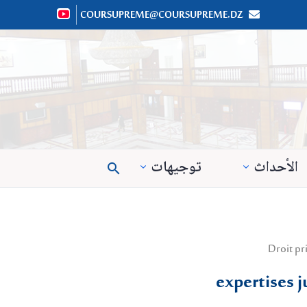
COURSUPREME@COURSUPREME.DZ


الأحداث
توجيهات

expertises j