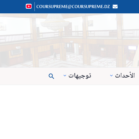
COURSUPREME@COURSUPREME.DZ


الأحداث
توجيهات
