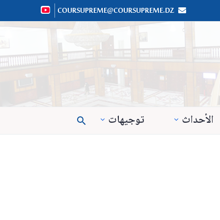
COURSUPREME@COURSUPREME.DZ


الأحداث
توجيهات
