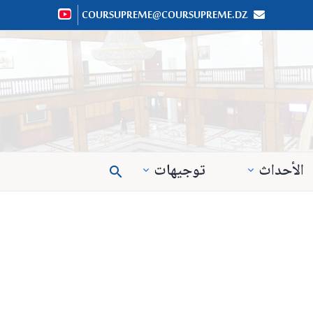
COURSUPREME@COURSUPREME.DZ


الأحداث
توجيهات
