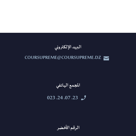
البريد الإلكتروني
COURSUPREME@COURSUPREME.DZ


المجمع الهاتفي
23. 07. 24. 023


الرقم الأخضر