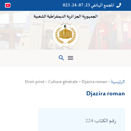
المجمع الهاتفي 23. 07. 24. 023


الجمهورية الجزائرية الديمقراطية الشعبية

الرئيسية
> Droit privé > Culture générale > Djazira roman
Djazira roman
224
رقم الكتاب: