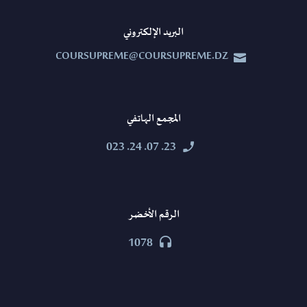
البريد الإلكتروني
COURSUPREME@COURSUPREME.DZ


المجمع الهاتفي
23. 07. 24. 023


الرقم الأخضر
1078

