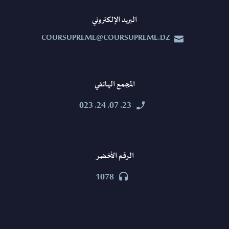
البريد الإلكتروني
COURSUPREME@COURSUPREME.DZ


المجمع الهاتفي
23. 07. 24. 023


الرقم الأخضر
1078

