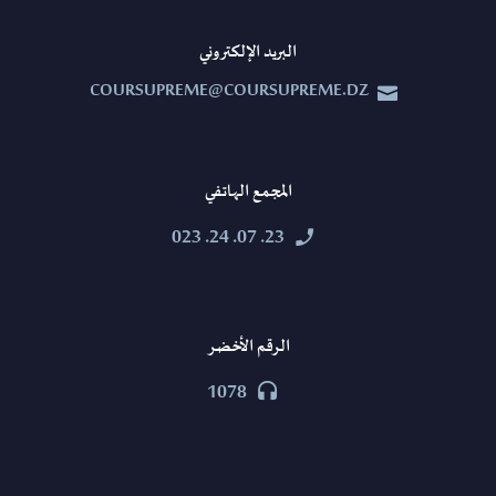
البريد الإلكتروني
COURSUPREME@COURSUPREME.DZ


المجمع الهاتفي
23. 07. 24. 023


الرقم الأخضر
1078

