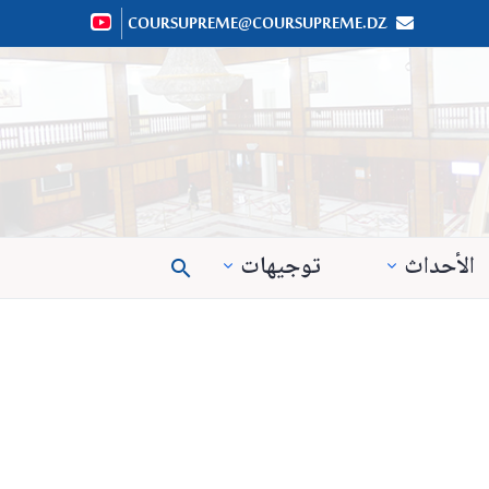
COURSUPREME@COURSUPREME.DZ


الأحداث
توجيهات
