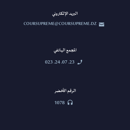
البريد الإلكتروني
COURSUPREME@COURSUPREME.DZ


المجمع الهاتفي
23. 07. 24. 023


الرقم الأخضر
1078

