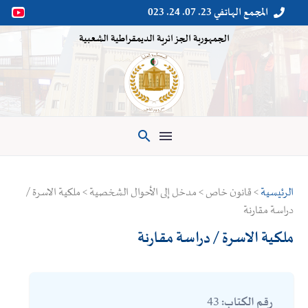
المجمع الهاتفي 23. 07. 24. 023


الجمهورية الجزائرية الديمقراطية الشعبية

الرئيسية
> قانون خاص > مدخل إلى الأحوال الشخصية > ملكية الاسرة /
دراسة مقارنة
ملكية الاسرة / دراسة مقارنة
43
رقم الكتاب: