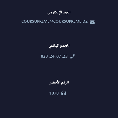
البريد الإلكتروني
COURSUPREME@COURSUPREME.DZ


المجمع الهاتفي
23. 07. 24. 023


الرقم الأخضر
1078

