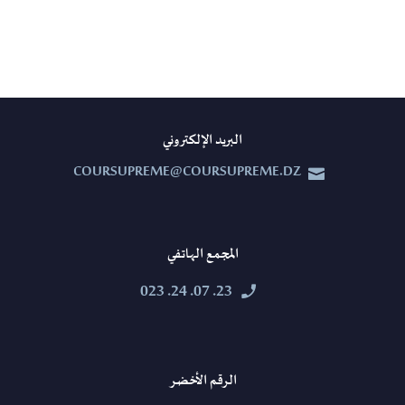
البريد الإلكتروني
COURSUPREME@COURSUPREME.DZ


المجمع الهاتفي
23. 07. 24. 023


الرقم الأخضر