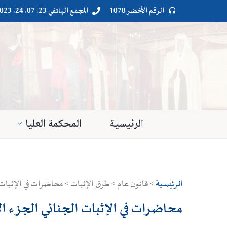
الرقم الأخضر 1078
المجمع الهاتفي 23. 07. 24. 023




الرئيسية
المحكمة العليا
الرئيسية
> قانون عام > طرق الإثبات > محاضرات في الإثبات ا
محاضرات في الإثبات الجنائي الجزء الأ