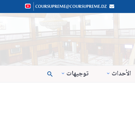
COURSUPREME@COURSUPREME.DZ


الأحداث
توجيهات
