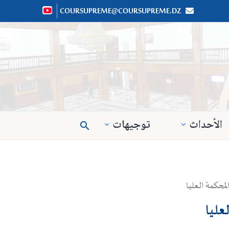
COURSUPREME@COURSUPREME.DZ


الأحداث
توجيهات

محكمة العليا
عليا