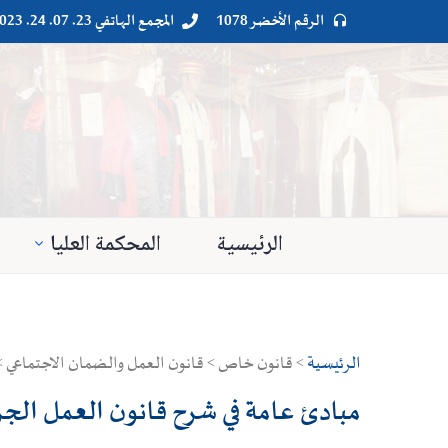
الرقم الأخضر 1078
المجمع الهاتفي 23. 07. 24. 023




الرئيسية
المحكمة العليا
الرئيسية
> قانون خاص > قانون العمل والضمان الاجتماعي > م
مبادئ عامة في شرح قانون العمل الجز