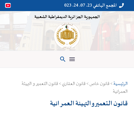
المجمع الهاتفي 23. 07. 24. 023


الجمهورية الجزائرية الديمقراطية الشعبية

الرئيسية
> قانون خاص > قانون العقاري > قانون التعمير و التهيئة
العمرانية
قانون التعمير و التهيئة العمرانية