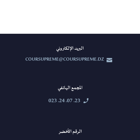
البريد الإلكتروني
COURSUPREME@COURSUPREME.DZ


المجمع الهاتفي
23. 07. 24. 023


الرقم الأخضر