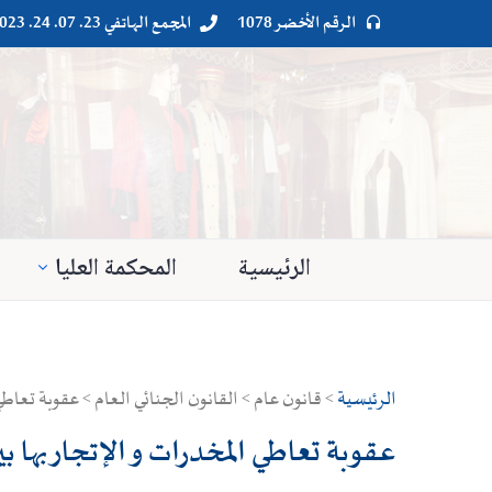
الرقم الأخضر 1078
المجمع الهاتفي 23. 07. 24. 023




الرئيسية
المحكمة العليا
الرئيسية
> قانون عام > القانون الجنائي العام > عقوبة تعاطي 
عقوبة تعاطي المخدرات و الإتجار بها ب