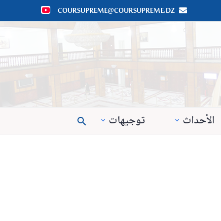
COURSUPREME@COURSUPREME.DZ


الأحداث
توجيهات
