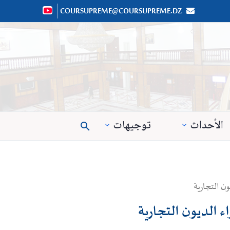
COURSUPREME@COURSUPREME.DZ


الأحداث
توجيهات

ن التجارية
 الديون التجارية