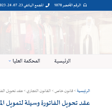
الرقم الأخضر 1078
المجمع الهاتفي 23. 07. 24. 023




الرئيسية
المحكمة العليا
الرئيسية
> قانون خاص > القانون التجاري > عقد تحويل الفات
عقد تحويل الفاتورة وسيلة لتمويل ال