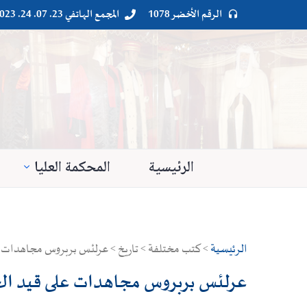
الرقم الأخضر 1078
المجمع الهاتفي 23. 07. 24. 023




الرئيسية
المحكمة العليا
الرئيسية
> كتب مختلفة > تاريخ > عرلئس بربروس مجاهدات ع
عرلئس بربروس مجاهدات على قيد ال