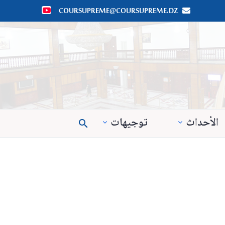
COURSUPREME@COURSUPREME.DZ


الأحداث
توجيهات
