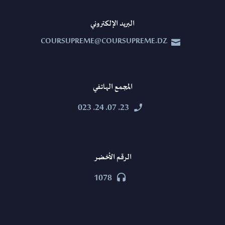
البريد الإلكتروني
COURSUPREME@COURSUPREME.DZ


المجمع الهاتفي
23. 07. 24. 023


الرقم الأخضر
1078

