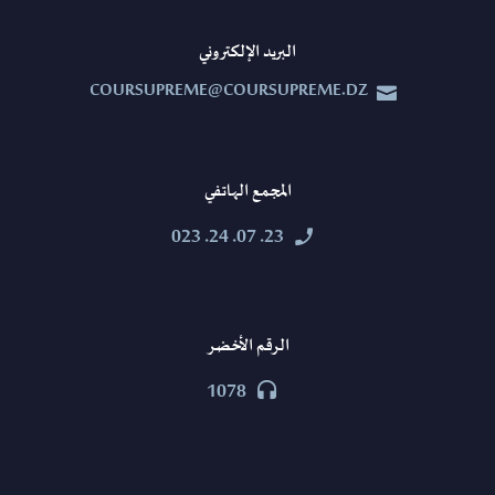
البريد الإلكتروني
COURSUPREME@COURSUPREME.DZ


المجمع الهاتفي
23. 07. 24. 023


الرقم الأخضر
1078

