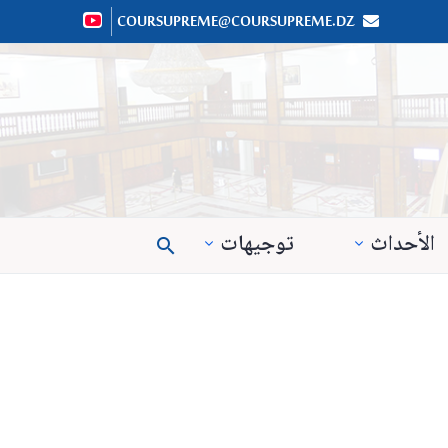
COURSUPREME@COURSUPREME.DZ


الأحداث
توجيهات
