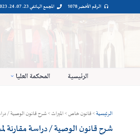
الرقم الأخضر 1078
المجمع الهاتفي 23. 07. 24. 023




الرئيسية
المحكمة العليا
الرئيسية
> قانون خاص > الميراث > شرح قانون الوصية / دراسة
شرح قانون الوصية / دراسة مقارنة لمسا