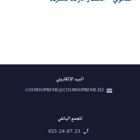
البريد الإلكتروني
COURSUPREME@COURSUPREME.DZ


المجمع الهاتفي
23. 07. 24. 023

