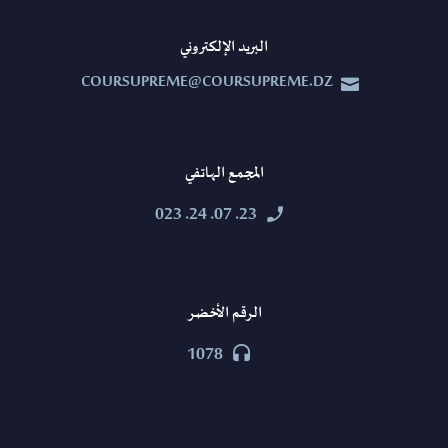
البريد الإلكتروني
COURSUPREME@COURSUPREME.DZ


المجمع الهاتفي
23. 07. 24. 023


الرقم الأخضر
1078

