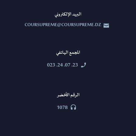
البريد الإلكتروني
COURSUPREME@COURSUPREME.DZ


المجمع الهاتفي
23. 07. 24. 023


الرقم الأخضر
1078

