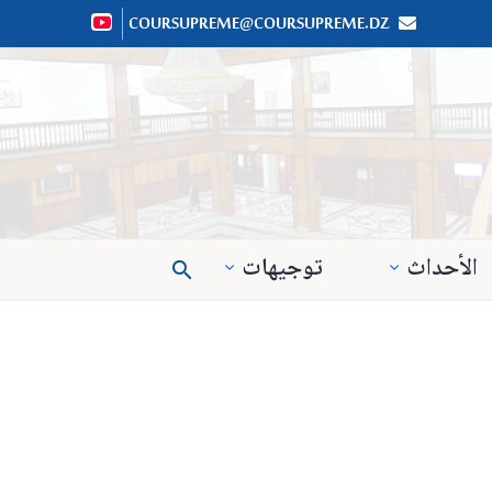
COURSUPREME@COURSUPREME.DZ


الأحداث
توجيهات
