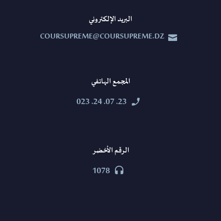
البريد الإلكتروني
COURSUPREME@COURSUPREME.DZ


المجمع الهاتفي
23. 07. 24. 023


الرقم الأخضر
1078

