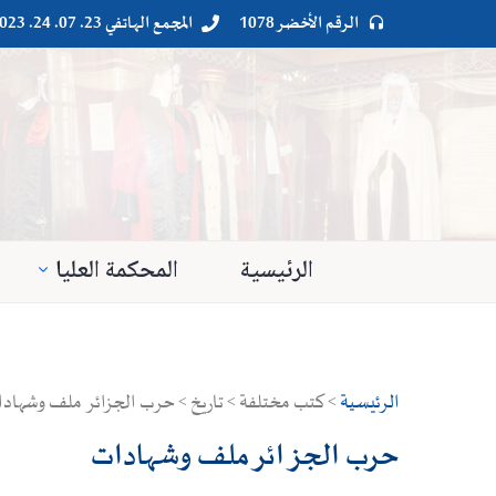
الرقم الأخضر 1078
المجمع الهاتفي 23. 07. 24. 023




الرئيسية
المحكمة العليا
الرئيسية
> كتب مختلفة > تاريخ > حرب الجزائر ملف وشهاد
حرب الجزائر ملف وشهادات