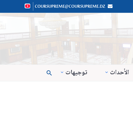
COURSUPREME@COURSUPREME.DZ


الأحداث
توجيهات
