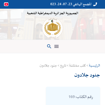
المجمع الهاتفي 23. 07. 24. 023


الجمهورية الجزائرية الديمقراطية الشعبية

الرئيسية
> كتب مختلفة > تاريخ > جنود جلادون
جنود جلادون
169
رقم الكتاب: