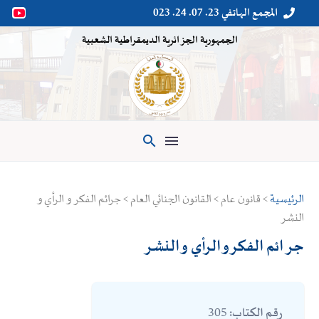
المجمع الهاتفي 23. 07. 24. 023


الجمهورية الجزائرية الديمقراطية الشعبية

الرئيسية
> قانون عام > القانون الجنائي العام > جرائم الفكر و الرأي و
النشر
جرائم الفكر و الرأي و النشر
305
رقم الكتاب: