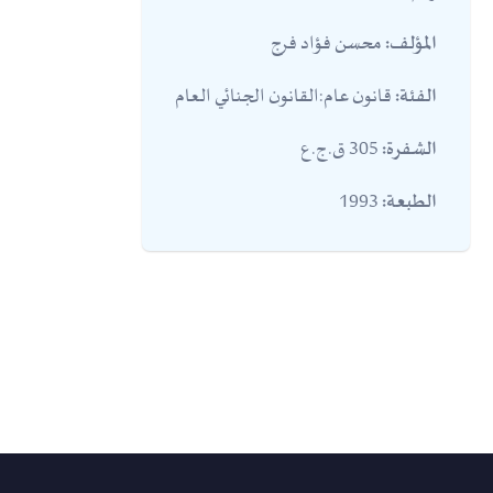
محسن فؤاد فرج
المؤلف:
قانون عام:القانون الجنائي العام
الفئة:
305 ق.ج.ع
الشفرة:
1993
الطبعة: