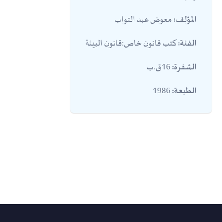
معوض عبد التواب
المؤلف:
كتب قانون خاص:قانون البيئة
الفئة:
16ق.ب
الشفرة:
1986
الطبعة: