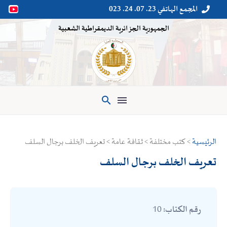
المجمع الهاتفي 23. 07. 24. 023


الجمهورية الجزائرية الديمقراطية الشعبية

الرئيسية
> كتب مختلفة > ثقافة عامة > تعريف الخلف برجال السلف
تعريف الخلف برجال السلف
10
رقم الكتاب: