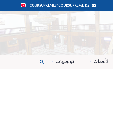
COURSUPREME@COURSUPREME.DZ


الأحداث
توجيهات
