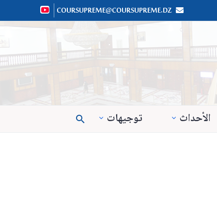
COURSUPREME@COURSUPREME.DZ


الأحداث
توجيهات
