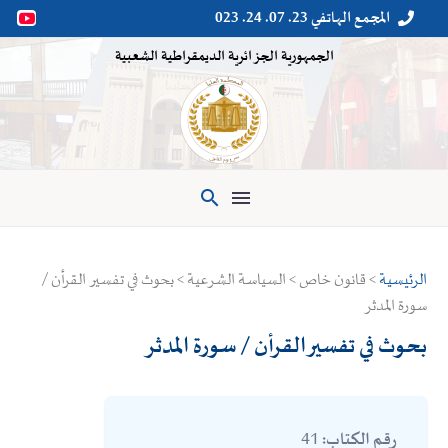
المجمع الهاتفي 23. 07. 24. 023


الجمهورية الجزائرية الديمقراطية الشعبية

الرئيسية
> قانون خاص > السياسة الشرعية > بحوث في تفسير القرأن /
سورة المدثر
بحوث في تفسير القرأن / سورة المدثر
41
رقم الكتاب: