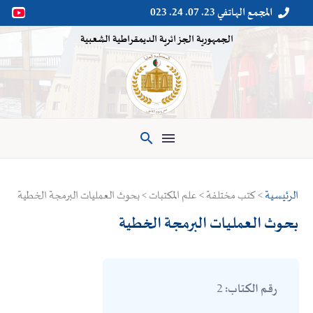
المجمع الهاتفي 23. 07. 24. 023


الجمهورية الجزائرية الديمقراطية الشعبية

الرئيسية
> كتب مختلفة > علم المكتبات > بحوث العمليات البرمجة الخطية
بحوث العمليات البرمجة الخطية
2
رقم الكتاب: