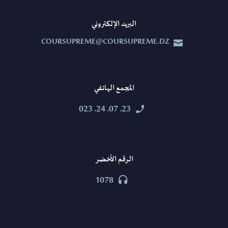
البريد الإلكتروني
COURSUPREME@COURSUPREME.DZ


المجمع الهاتفي
23. 07. 24. 023


الرقم الأخضر
1078

